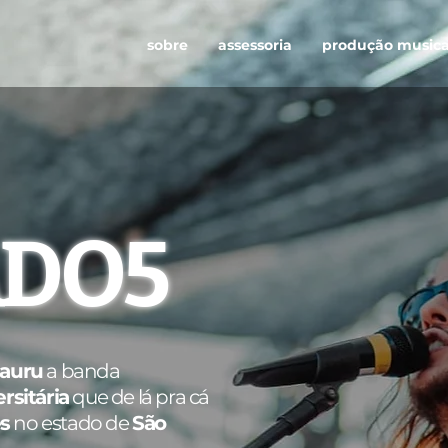
sobre
assessoria
produção musica
ADO5
auru
a banda
rsitária
que de lá pra cá
s
no estado de
São