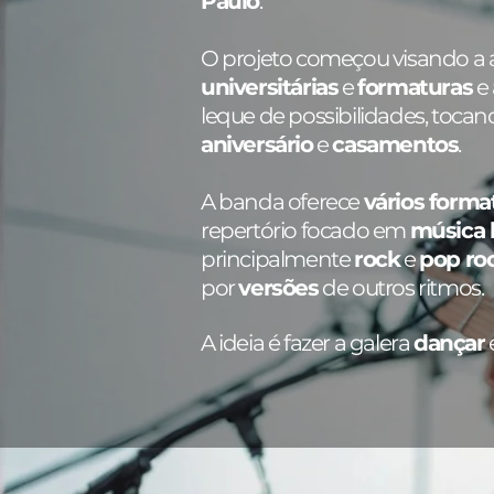
Paulo
.
O projeto começou visando a
universitárias
e
formaturas
e
leque de possibilidades, toc
aniversário
e
casamentos
.
A banda oferece
vários forma
repertório focado em
música b
principalmente
rock
e
pop ro
por
versões
de outros ritmos.
A ideia é fazer a galera
dançar