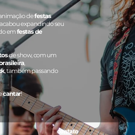
 animação de
festas
 acabou expandindo seu
ando em
festas de
tos
de show, com um
rasileira
,
ck
, também passando
e
cantar
!
contato