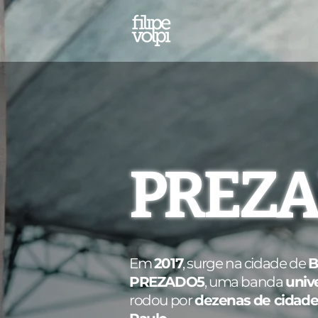
PREZ
Em
2017
, surge na cidade de
B
PREZADO5
, uma banda
unive
rodou por
dezenas de cidade