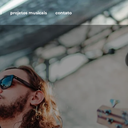
l
projetos musicais
contato